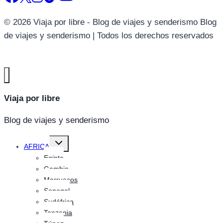
© 2026 Viaja por libre - Blog de viajes y senderismo Blog
de viajes y senderismo | Todos los derechos reservados
Viaja por libre
Blog de viajes y senderismo
Alternar
AFRICA
menú
hijo
Egipto
Gambia
Marruecos
Senegal
Sudáfrica
Tanzania