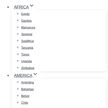
AFRICA
Egipto
Gambia
Marruecos
Senegal
Sudáfrica
Tanzania
Túnez
Uganda
Zimbabue
AMERICA
Argentina
Bahamas
Belize
Chile