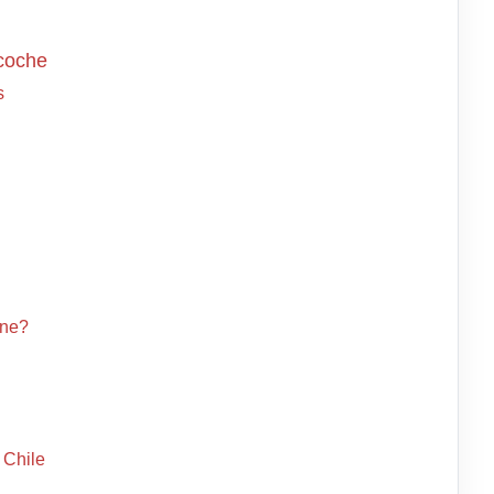
 coche
s
ine?
 Chile