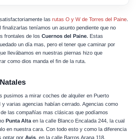
satisfactoriamente las
rutas O y W de Torres del Paine
.
 finalizarlas teníamos un asunto pendiente que no
s frontales de los
Cuernos del Paine.
Estas
edado un día mas, pero el tener que caminar por
s que llevábamos en nuestras piernas hizo que
ar como dios manda el fin de la ruta.
Natales
os pusimos a mirar coches de alquiler en Puerto
 y varias agencias habían cerrado. Agencias como
on de las compañías mas clásicas que podíamos
omo
Punta Alta
en la calle Blanco Encalada 244, la cual
ulo en nuestra cara. Con todo esto y como la diferencia
s optar por
Avis
, en la calle Barros Arana 118.