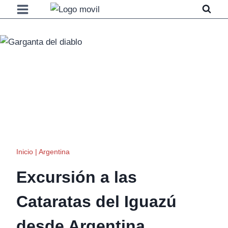
Saltar
al
contenido
Inicio
|
Argentina
Excursión a las
Cataratas del Iguazú
desde Argentina