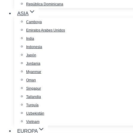
República Dominicana
ASIA
Camboya
Emiratos Arabes Unidos
India
Indonesia
Japón
Jordania
Myanmar
Oman
Singapur
Tailandia
Turquía
Uzbekistán
Vietnam
EUROPA