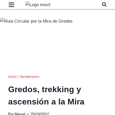
Saltar
al
contenido
Inicio
|
Senderismo
Gredos, trekking y
ascensión a la Mira
Por
Miguel
25/10/2012