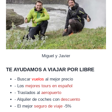
Miguel y Javier
TE AYUDAMOS A VIAJAR POR LIBRE
- Buscar
vuelos
al mejor precio
- Los
mejores tours en español
- Traslados al
aeropuerto
- Alquiler de coches con
descuento
- El mejor
seguro de viaje
-5%