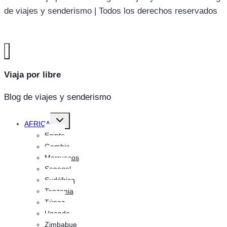
de viajes y senderismo | Todos los derechos reservados
Viaja por libre
Blog de viajes y senderismo
Alternar
AFRICA
menú
hijo
Egipto
Gambia
Marruecos
Senegal
Sudáfrica
Tanzania
Túnez
Uganda
Zimbabue