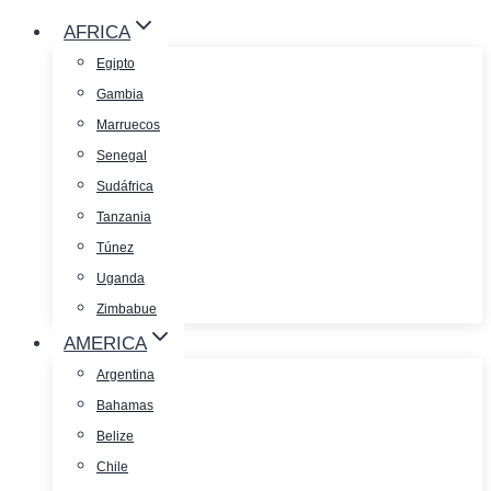
AFRICA
Egipto
Gambia
Marruecos
Senegal
Sudáfrica
Tanzania
Túnez
Uganda
Zimbabue
AMERICA
Argentina
Bahamas
Belize
Chile