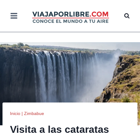
Saltar
al
contenido
Inicio
|
Zimbabue
Visita a las cataratas