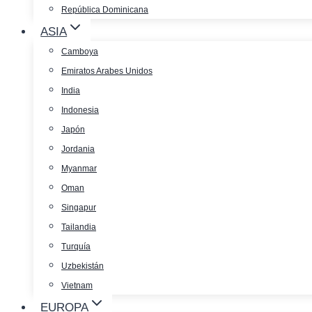
República Dominicana
ASIA
Camboya
Emiratos Arabes Unidos
India
Indonesia
Japón
Jordania
Myanmar
Oman
Singapur
Tailandia
Turquía
Uzbekistán
Vietnam
EUROPA