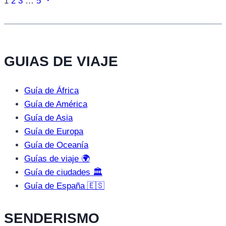
Navegación
1
2
3
…
5
página
de
página
GUIAS DE VIAJE
Guía de África
Guía de América
Guía de Asia
Guía de Europa
Guía de Oceanía
Guías de viaje 🌍
Guía de ciudades 🏛️
Guía de España 🇪🇸
SENDERISMO