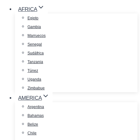
AFRICA
Egipto
Gambia
Marruecos
Senegal
Sudáfrica
Tanzania
Túnez
Uganda
Zimbabue
AMERICA
Argentina
Bahamas
Belize
Chile