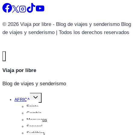
© 2026 Viaja por libre - Blog de viajes y senderismo Blog
de viajes y senderismo | Todos los derechos reservados
Viaja por libre
Blog de viajes y senderismo
Alternar
AFRICA
menú
hijo
Egipto
Gambia
Marruecos
Senegal
Sudáfrica