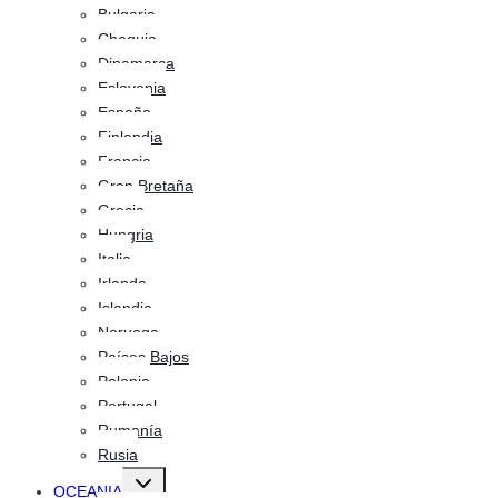
Bulgaria
Chequia
Dinamarca
Eslovenia
España
Finlandia
Francia
Gran Bretaña
Grecia
Hungria
Italia
Irlanda
Islandia
Noruega
Países Bajos
Polonia
Portugal
Rumanía
Rusia
Alternar
OCEANIA
menú