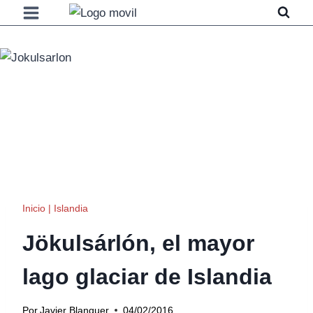
Saltar
al
contenido
Inicio
|
Islandia
Jökulsárlón, el mayor
lago glaciar de Islandia
Por
Javier Blanquer
04/02/2016