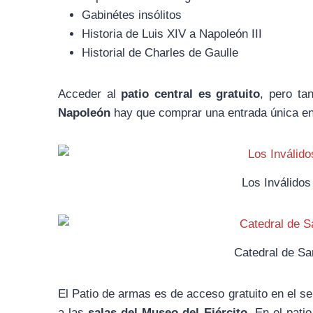
Gabinétes insólitos
Historia de Luis XIV a Napoleón III
Historial de Charles de Gaulle
Acceder al
patio central es gratuito
, pero ta
Napoleón
hay que comprar una entrada única en c
Los Inválidos
Catedral de San
El Patio de armas es de acceso gratuito en el se
a las
salas del Museo del Ejército
. En el pat