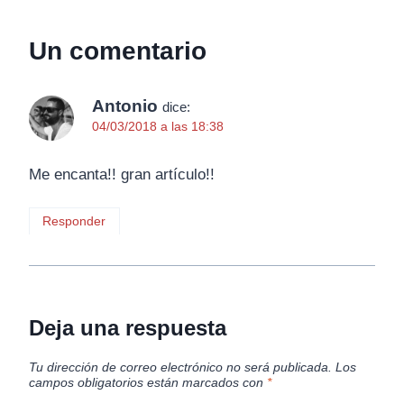
Un comentario
Antonio
dice:
04/03/2018 a las 18:38
Me encanta!! gran artículo!!
Responder
Deja una respuesta
Tu dirección de correo electrónico no será publicada.
Los
campos obligatorios están marcados con
*