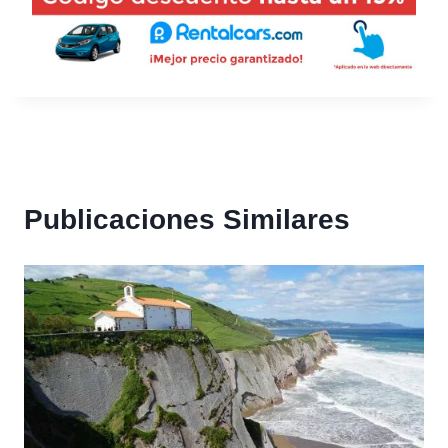
Publicaciones Similares