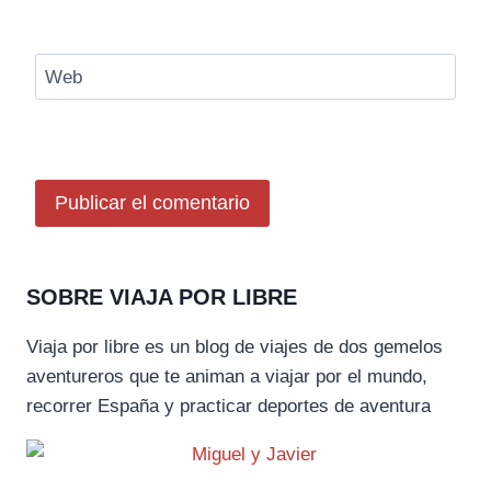
Web
SOBRE VIAJA POR LIBRE
Viaja por libre es un blog de viajes de dos gemelos
aventureros que te animan a viajar por el mundo,
recorrer España y practicar deportes de aventura