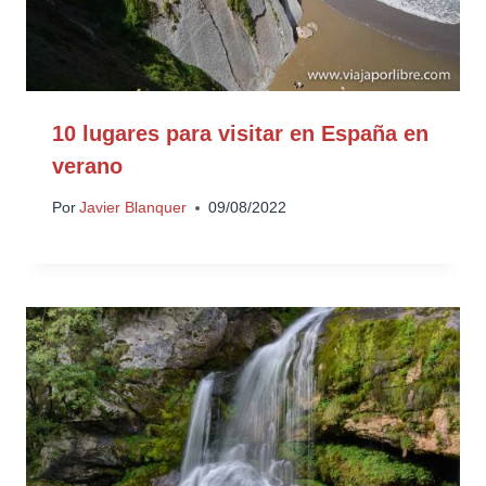
10 lugares para visitar en España en
verano
Por
Javier Blanquer
09/08/2022