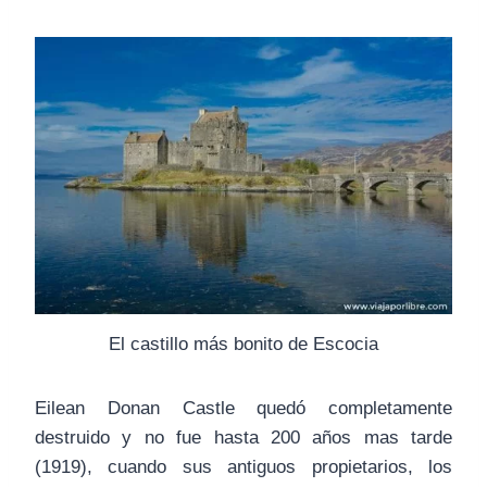
El castillo más bonito de Escocia
Eilean Donan Castle quedó completamente
destruido y no fue hasta 200 años mas tarde
(1919), cuando sus antiguos propietarios, los