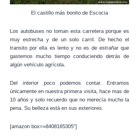
El castillo más bonito de Escocia
Los autobuses no toman esta carretera porque es
muy estrecha y de un solo carril. De hecho el
transito por ella es lento y no es de estrañar que
gastemos mucho tiempo conduciendo detrás de
algún vehículo agrícola.
Del interior poco podemos contar. Entramos
únicamente en nuestra primera visita, hace mas de
10 años y solo recuerdo que no merecía mucho la
pena. Su belleza está en sus exteriores.
[amazon box=»8408165305″]