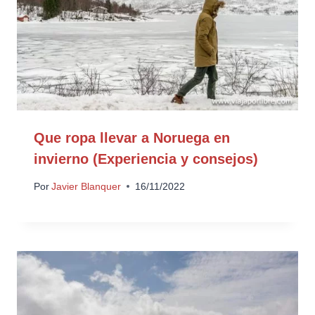
Que ropa llevar a Noruega en
invierno (Experiencia y consejos)
Por
Javier Blanquer
16/11/2022