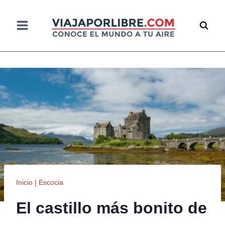
Saltar
al
contenido
Inicio
|
Escocia
El castillo más bonito de