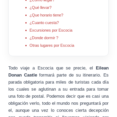
¿Qué llevar?
¿Que horario tiene?
¿Cuanto cuesta?
Excursiones por Escocia
¿Donde dormir ?
Otras lugares por Escocia
Todo viaje a Escocia que se precie, el
Eilean
Donan Castle
formará parte de su itinerario. Es
parada obligatoria para miles de turistas cada día
los cuales se aglutinan a su entrada para tomar
una foto de postal. Podemos decir que es casi una
obligación verlo, todo el mundo nos preguntará por
el, aunque una vez lo conoces cierta decepción