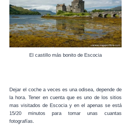
El castillo más bonito de Escocia
Dejar el coche a veces es una odisea, depende de
la hora. Tener en cuenta que es uno de los sitios
mas visitados de Escocia y en el apenas se está
15/20 minutos para tomar unas cuantas
fotografías.