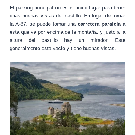
El parking principal no es el único lugar para tener
unas buenas vistas del castillo. En lugar de tomar
la A-87, se puede tomar una
carretera paralela
a
esta que va por encima de la montaña, y justo a la
altura del castillo hay un mirador. Este
generalmente está vacío y tiene buenas vistas.