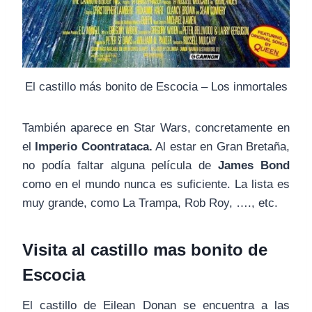
El castillo más bonito de Escocia – Los inmortales
También aparece en Star Wars, concretamente en
el
Imperio Coontrataca.
Al estar en Gran Bretaña,
no podía faltar alguna película de
James Bond
como en el mundo nunca es suficiente. La lista es
muy grande, como La Trampa, Rob Roy, …., etc.
Visita al castillo mas bonito de
Escocia
El castillo de Eilean Donan se encuentra a las