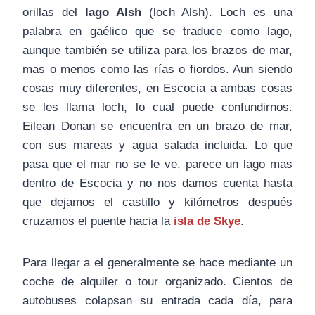
orillas del
lago Alsh
(loch Alsh). Loch es una
palabra en gaélico que se traduce como lago,
aunque también se utiliza para los brazos de mar,
mas o menos como las rías o fiordos. Aun siendo
cosas muy diferentes, en Escocia a ambas cosas
se les llama loch, lo cual puede confundirnos.
Eilean Donan se encuentra en un brazo de mar,
con sus mareas y agua salada incluida. Lo que
pasa que el mar no se le ve, parece un lago mas
dentro de Escocia y no nos damos cuenta hasta
que dejamos el castillo y kilómetros después
cruzamos el puente hacia la
isla de Skye
.
Para llegar a el generalmente se hace mediante un
coche de alquiler o tour organizado. Cientos de
autobuses colapsan su entrada cada día, para