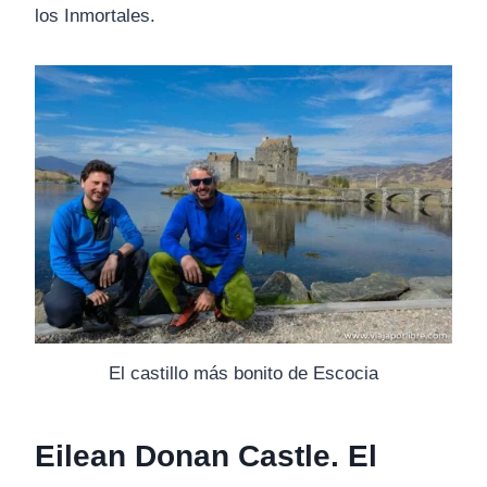
los Inmortales.
El castillo más bonito de Escocia
Eilean Donan Castle. El